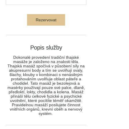
0
m
i
Rezervovat
n
Popis služby
Dokonalé provedení tradiční thajské
masáže je založeno na znalosti těla.
Thajská masáž spočívá v působení síly na
akupresurní body a tím se uvolňují svaly,
šlachy, klouby v kombinaci s nenásilným
protahováním uvolňuje oblast páteře a
chodidel. Tato masáž je bezolejová a
masérky používají pouze své palce, dlaně,
předloktí, lokty, chodidla a kolena. Masáž
přináší tělu celkové fyzické a psychické
uvolnění, které pocítíte téměř okamžitě.
Pravidelnou masáží posilujete činnost
vnitřních orgánů, krevní oběh a nervový
systém.