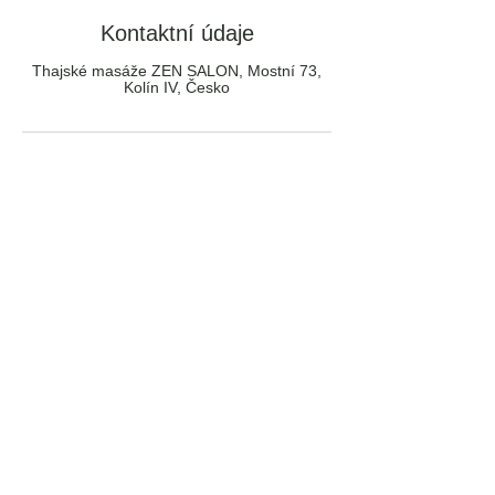
Kontaktní údaje
Thajské masáže ZEN SALON, Mostní 73,
Kolín IV, Česko
Přijímáme tyto platby:
Obchodní podmínky
Ochrana osobních údajů (GDPR)
Používání souborů cookies