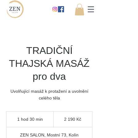
TRADIČNÍ
THAJSKÁ MASÁŽ
pro dva
Uvolňující masáž k protažení a uvolnění
celého těla
2 190
českých
1 hod 30 min
1
2 190 Kč
korun
h
o
ZEN SALON, Mostní 73, Kolín
3