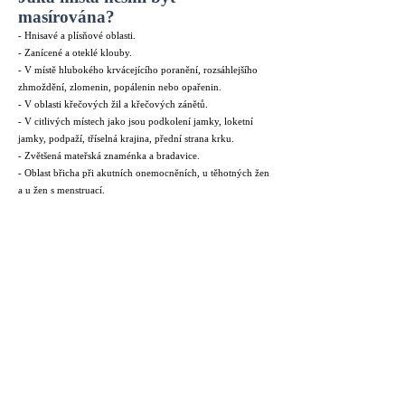
masírována?
- Hnisavé a plísňové oblasti.
- Zanícené a oteklé klouby.
- V místě hlubokého krvácejícího poranění, rozsáhlejšího
zhmoždění, zlomenin, popálenin nebo opařenin.
- V oblasti křečových žil a křečových zánětů.
- V citlivých místech jako jsou podkolení jamky, loketní
jamky, podpaží, tříselná krajina, přední strana krku.
- Zvětšená mateřská znaménka a bradavice.
- Oblast břicha při akutních onemocněních, u těhotných žen
a u žen s menstruací.
- Prsa a oblast pohlavních orgánů.
Další tipy budeme zveřejňovat v našem
blogu
Přijímáme tyto platby: