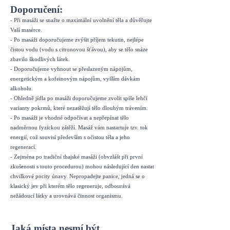
Doporučení:
- Při masáži se snažte o maximální uvolnění těla a důvěřujte
Vaší masérce.
- Po masáži doporučujeme zvýšit příjem tekutin, nejlépe
čistou vodu (vodu s citronovou šťávou), aby se tělo snáze
zbavilo škodlivých látek.
- Doporučujeme vyhnout se přeslazeným nápojům,
energetickým a kofeinovým nápojům, vyšším dávkám
alkoholu.
- Ohledně jídla po masáži doporučujeme zvolit spíše lehčí
varianty pokrmů, které nezatěžují tělo dlouhým trávením.
- Po masáži je vhodné odpočívat a nepřepínat tělo
nadměrnou fyzickou zátěží. Masáž vám nastartuje tzv. tok
energií, což souvisí především s očistou těla a jeho
regenerací.
- Zejména po tradiční thajské masáži (obvzlášt při první
zkušenosti s touto procedurou) mohou následující den nastat
chvilkové pocity únavy. Nepropadejte panice, jedná se o
klasický jev při kterém tělo regeneruje, odbourává
nežádoucí látky a urovnává činnost organismu.
Jaká místa nesmí být