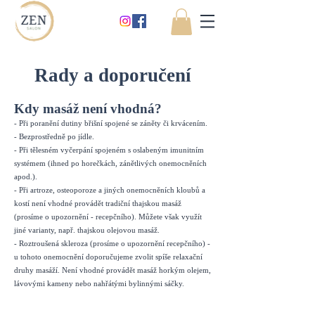
Rady a doporučení
Kdy masáž není vhodná?
- Při poranění dutiny břišní spojené se záněty či krvácením.
- Bezprostředně po jídle.
- Při tělesném vyčerpání spojeném s oslabeným imunitním
systémem (ihned po horečkách, zánětlivých onemocněních
apod.).
- Při artroze, osteoporoze a jiných onemocněních kloubů a
kostí není vhodné provádět tradiční thajskou masáž
(prosíme o upozornění - recepčního). Můžete však využít
jiné varianty, např. thajskou olejovou masáž.
- Roztroušená skleroza (prosíme o upozornění recepčního) -
u tohoto onemocnění doporučujeme zvolit spíše relaxační
druhy masáží. Není vhodné provádět masáž horkým olejem,
lávovými kameny nebo nahřátými bylinnými sáčky.