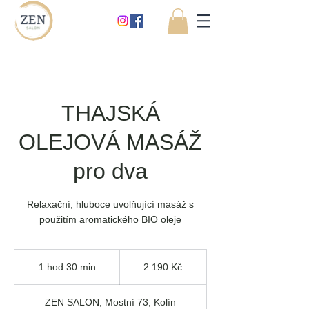
THAJSKÁ
OLEJOVÁ MASÁŽ
pro dva
Relaxační, hluboce uvolňující masáž s
použitím aromatického BIO oleje
2 190
českých
1 hod 30 min
1
2 190 Kč
korun
h
o
ZEN SALON, Mostní 73, Kolín
3