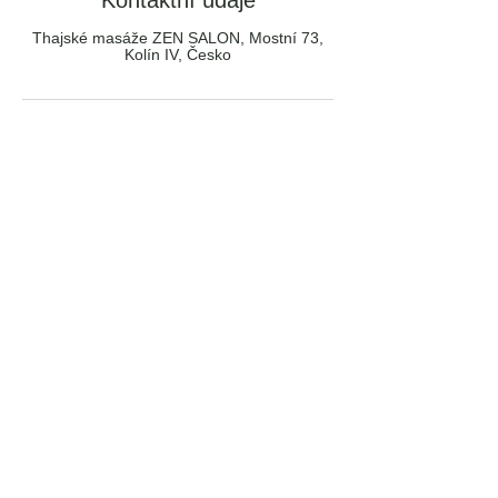
Kontaktní údaje
Thajské masáže ZEN SALON, Mostní 73,
Kolín IV, Česko
Přijímáme tyto platby:
Obchodní podmínky
Ochrana osobních údajů (GDPR)
Používání souborů cookies
Copyright © 2026 ZEN SALON