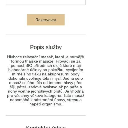
0
m
i
Rezervovat
n
Popis služby
Hluboce relaxační masáž, která je mírnější
formou thajské masáže. Provádí se za
pomocí BIO přírodních olejů které mají
blahodárné účinky na pokožku. Vyvíjením
mírnějšího tlaku na akupresurní body
dokonale uvolňuje tělo i mysl. Jedná se o
masáž celého těla od temene hlavy přes
šíji, páteř, zádové svalstvo až po paže a
nohy včetně jednotlivých prstů. Je vhodná
pro všechny věkové kategorie. Tato masáž
napomáhá k odstranění únavy, stresu a
napětí organismu.