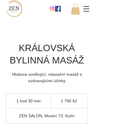
KRÁLOVSKÁ
BYLINNÁ MASÁŽ
Hluboce uvolňující, relaxační masáž s
ozdravujícími účinky
1 790
českých
1 hod 30 min
1
1 790 Kč
korun
h
o
ZEN SALON, Mostní 73, Kolín
3
0
m