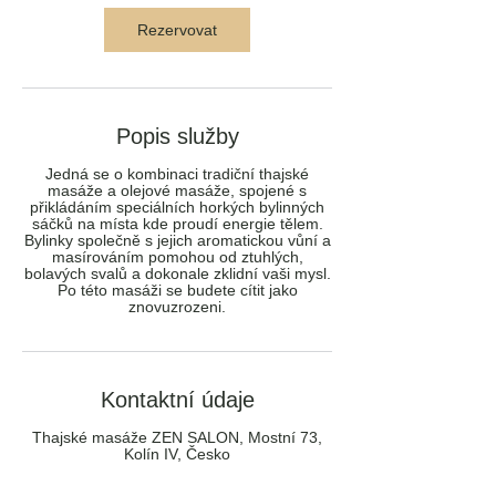
i
Rezervovat
n
Popis služby
Jedná se o kombinaci tradiční thajské
masáže a olejové masáže, spojené s
přikládáním speciálních horkých bylinných
sáčků na místa kde proudí energie tělem.
Bylinky společně s jejich aromatickou vůní a
masírováním pomohou od ztuhlých,
bolavých svalů a dokonale zklidní vaši mysl.
Po této masáži se budete cítit jako
znovuzrozeni.
Kontaktní údaje
Thajské masáže ZEN SALON, Mostní 73,
Kolín IV, Česko