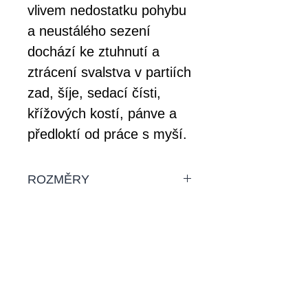
vlivem nedostatku pohybu
a neustálého sezení
dochází ke ztuhnutí a
ztrácení svalstva v partiích
zad, šíje, sedací čísti,
křížových kostí, pánve a
předloktí od práce s myší.
ROZMĚRY
Dárkové poukazy jsou
DOPRAVA
vyrobeny ve velikosti 21x9 cm
Dárkové poukazy si můžete
vyzvednout osobně v našem
salonu nebo je můžeme
Přijímáme tyto platby:
zaslat na Vaši adresu těmito