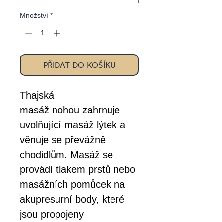
Množství
*
PŘIDAT DO KOŠÍKU
Thajská
masáž nohou zahrnuje
uvolňující masáž lýtek a
věnuje se převážně
chodidlům. Masáž se
provádí tlakem prstů nebo
masážních pomůcek na
akupresurní body, které
jsou propojeny