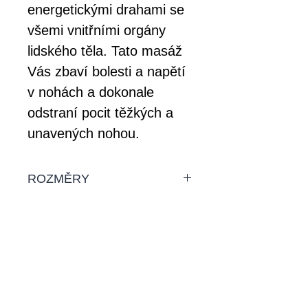
energetickými drahami se
všemi vnitřními orgány
lidského těla. Tato masáž
Vás zbaví bolesti a napětí
v nohách a dokonale
odstraní pocit těžkých a
unavených nohou.
ROZMĚRY
Dárkové poukazy jsou
DOPRAVA
vyrobeny ve velikosti 21x9 cm
Dárkové poukazy si můžete
vyzvednout osobně v našem
salonu nebo je můžeme
Přijímáme tyto platby:
zaslat na Vaši adresu těmito