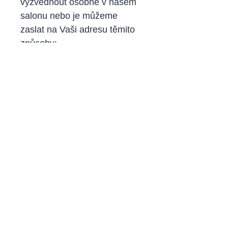
vyzvednout osobně v našem
salonu nebo je můžeme
zaslat na Vaši adresu těmito
způsoby:
Česká pošta - doporučená
listovní zásilka (poštovné a
balné činí 99 Kč)
Česká pošta - balík do ruky
(poštovné a balné činí 99 Kč)
Přijímáme tyto platby: