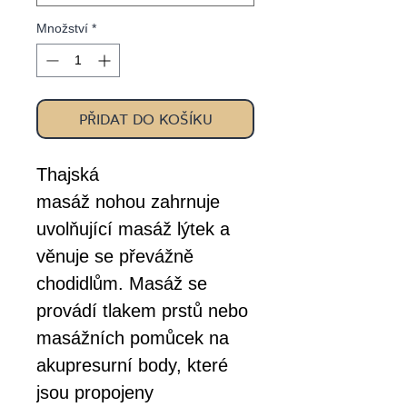
Množství
*
PŘIDAT DO KOŠÍKU
Thajská
masáž nohou zahrnuje
uvolňující masáž lýtek a
věnuje se převážně
chodidlům. Masáž se
provádí tlakem prstů nebo
masážních pomůcek na
akupresurní body, které
jsou propojeny