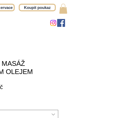
zervace
Koupit poukaz
+ MASÁŽ
M OLEJEM
Zvýhodněná
č
cena