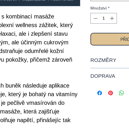
Množství
*
g s kombinací masáže
lexní wellness zážitek, který
laxaci, ale i zlepšení stavu
PŘI
ým, ale účinným cukrovým
odstraňuje odumřelé kožní
vu pokožky, přičemž zároveň
ROZMĚRY
Dárkové poukazy
DOPRAVA
rozměrech 21x9
h buněk následuje aplikace
Dárkové poukazy
je, který je bohatý na vitamíny
osobně v našem
j je pečlivě vmasírován do
zaslat těmito zp
Česká pošta - do
asáže, která zajišťuje
zásilka (poštovn
lňuje napětí, přinášejíc tak
Elektronický po