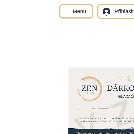
__ Menu
Přihlási