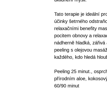
Tato terapie je ideální pr
účinky šetrného odstraň
relaxačními benefity mas
pocitem obnovy a relaxac
nádherně hladká, zářivá 
peeling s olejovou masáž
každého, kdo hledá hloub
Peeling 25 minut., ospr
přírodním aloe, kokoso
60/90 minut