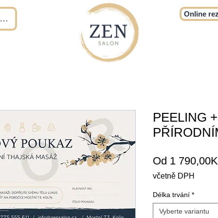
Online re
t se
PEELING 
PŘÍRODNÍ
Od
1 790,00K
včetně DPH
Délka trvání
*
Vyberte variantu