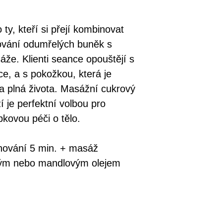
odeslání na Váš 
o ty, kteří si přejí kombinovat
ování odumřelých buněk s
áže. Klienti seance opouštějí s
e, a s pokožkou, která je
a plná života. Masážní cukrový
í je perfektní volbou pro
kovou péči o tělo.
chování 5 min. + masáž
vým nebo mandlovým olejem