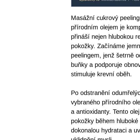
Masážní cukrový peelin
přírodním olejem je komp
přináší nejen hlubokou re
pokožky. Začínáme jemn
peelingem, jenž šetrně 
buňky a podporuje obno
stimuluje krevní oběh.
Po odstranění odumřelýc
vybraného přírodního ole
a antioxidanty. Tento ole
pokožky během hluboké m
dokonalou hydrataci a uvo
uklidnění mysli.