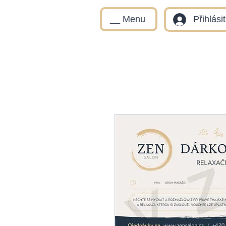
__ Menu
Přihlási