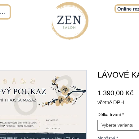
Online re
t se
LÁVOVÉ KA
C
1 390,00 Kč
včetně DPH
Délka trvání
*
Vyberte variantu
Množství
*