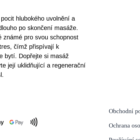
a pocit hlubokého uvolnění a
 dlouho po skončení masáže.
é známé pro svou schopnost
tres, čímž přispívají k
 bytí. Dopřejte si masáž
 její uklidňující a regenerační
l.
Obchodní p
Ochrana os
Používání s