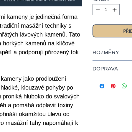
mi kameny je jedinečná forma
 tradiční masážní techniky s
PŘI
hřátých lávových kamenů. Tato
 horkých kamenů na klíčové
apětí a podporují přirozený tok
ROZMĚRY
Dárkové poukazy
DOPRAVA
rozměrech 21x9
 kameny jako prodloužení
Dárkové poukazy
 hladké, klouzavé pohyby po
osobně v našem
ů proniká hluboko do svalových
zaslat těmito zp
Česká pošta - do
běh a pomáhá odplavit toxiny.
zásilka (poštovn
přináší okamžitou úlevu od
Elektronický po
co masážní tahy napomáhají k
odeslání na Váš 