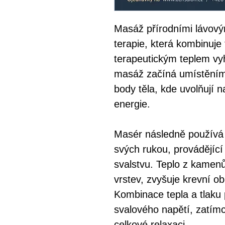
Masáž přírodními lávový
terapie, která kombinuje
terapeutickým teplem vy
masáž začíná umístěním
body těla, kde uvolňují n
energie.
Masér následně používá
svých rukou, provádějící
svalstvu. Teplo z kamen
vrstev, zvyšuje krevní o
Kombinace tepla a tlaku 
svalového napětí, zatím
celkové relaxaci.