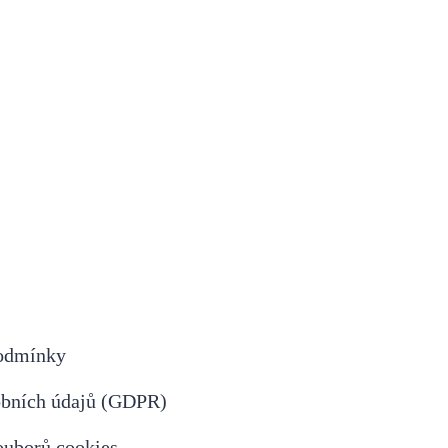
odmínky
obních údajů (GDPR)
ouborů cookies