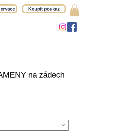
zervace
Koupit poukaz
MENY na zádech
ena