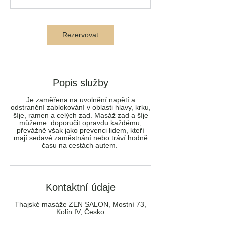
n
Rezervovat
Popis služby
Je zaměřena na uvolnění napětí a
odstranění zablokování v oblasti hlavy, krku,
šíje, ramen a celých zad. Masáž zad a šíje
můžeme doporučit opravdu každému,
převážně však jako prevenci lidem, kteří
mají sedavé zaměstnání nebo tráví hodně
času na cestách autem.
Kontaktní údaje
Thajské masáže ZEN SALON, Mostní 73,
Kolín IV, Česko