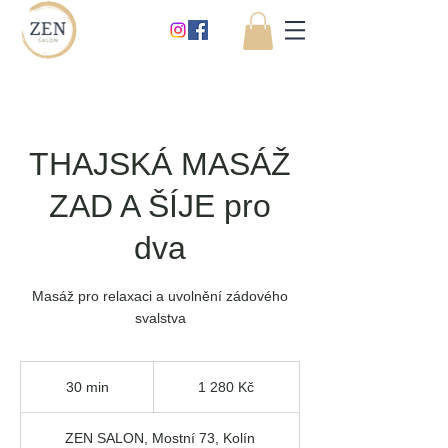
THAJSKÁ MASÁŽ
ZAD A ŠÍJE pro
dva
Masáž pro relaxaci a uvolnění zádového
svalstva
1 280
českých
30 min
3
1 280 Kč
korun
0
m
ZEN SALON, Mostní 73, Kolín
i