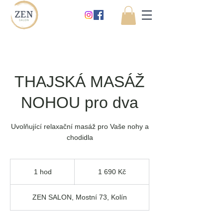
THAJSKÁ MASÁŽ
NOHOU pro dva
Uvolňující relaxační masáž pro Vaše nohy a
chodidla
1 690
českých
1 hod
1
1 690 Kč
korun
h
o
ZEN SALON, Mostní 73, Kolín