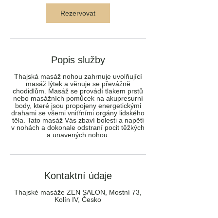
Rezervovat
Popis služby
Thajská masáž nohou zahrnuje uvolňující
masáž lýtek a věnuje se převážně
chodidlům. Masáž se provádí tlakem prstů
nebo masážních pomůcek na akupresurní
body, které jsou propojeny energetickými
drahami se všemi vnitřními orgány lidského
těla. Tato masáž Vás zbaví bolesti a napětí
v nohách a dokonale odstraní pocit těžkých
a unavených nohou.
Kontaktní údaje
Thajské masáže ZEN SALON, Mostní 73,
Kolín IV, Česko