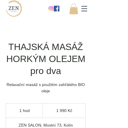
THAJSKÁ MASÁŽ
HORKÝM OLEJEM
pro dva
Relaxační masáž s použitím zahřátého BIO
oleje
1 990
českých
1 hod
1
1 990 Kč
korun
h
o
ZEN SALON, Mostní 73, Kolín