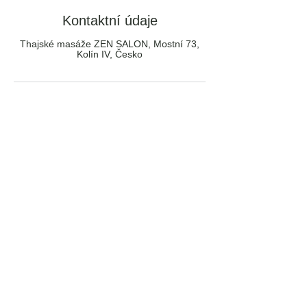
Kontaktní údaje
Thajské masáže ZEN SALON, Mostní 73,
Kolín IV, Česko
Přijímáme tyto platby:
Obchodní podmínky
Ochrana osobních údajů (GDPR)
Používání souborů cookies