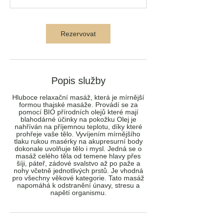
Rezervovat
Popis služby
Hluboce relaxační masáž, která je mírnější
formou thajské masáže. Provádí se za
pomocí BIO přírodních olejů které mají
blahodárné účinky na pokožku Olej je
nahříván na příjemnou teplotu, díky které
prohřeje vaše tělo. Vyvíjením mírnějšího
tlaku rukou masérky na akupresurní body
dokonale uvolňuje tělo i mysl. Jedná se o
masáž celého těla od temene hlavy přes
šíji, páteř, zádové svalstvo až po paže a
nohy včetně jednotlivých prstů. Je vhodná
pro všechny věkové kategorie. Tato masáž
napomáhá k odstranění únavy, stresu a
napětí organismu.