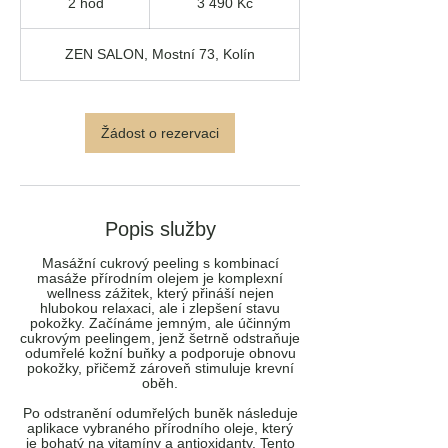
2 hod
2
3 490 Kč
korun
h
o
ZEN SALON, Mostní 73, Kolín
d
Žádost o rezervaci
Popis služby
Masážní cukrový peeling s kombinací
masáže přírodním olejem je komplexní
wellness zážitek, který přináší nejen
hlubokou relaxaci, ale i zlepšení stavu
pokožky. Začínáme jemným, ale účinným
cukrovým peelingem, jenž šetrně odstraňuje
odumřelé kožní buňky a podporuje obnovu
pokožky, přičemž zároveň stimuluje krevní
oběh.
Po odstranění odumřelých buněk následuje
aplikace vybraného přírodního oleje, který
je bohatý na vitamíny a antioxidanty. Tento