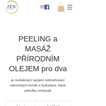
PEELING a
MASÁŽ
PŘÍRODNÍM
OLEJEM pro dva
je revitalizující spojení odstraňování
odumřelých buněk a hydratace, které
pokožku omlazuje
3 490
českých