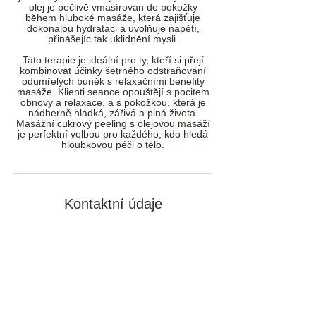
olej je pečlivě vmasírován do pokožky
během hluboké masáže, která zajišťuje
dokonalou hydrataci a uvolňuje napětí,
přinášejíc tak uklidnění mysli.
Tato terapie je ideální pro ty, kteří si přejí
kombinovat účinky šetrného odstraňování
odumřelých buněk s relaxačními benefity
masáže. Klienti seance opouštějí s pocitem
obnovy a relaxace, a s pokožkou, která je
nádherně hladká, zářivá a plná života.
Masážní cukrový peeling s olejovou masáží
je perfektní volbou pro každého, kdo hledá
hloubkovou péči o tělo.
Kontaktní údaje
Thajské masáže ZEN SALON, Mostní 73,
Kolín IV, Česko